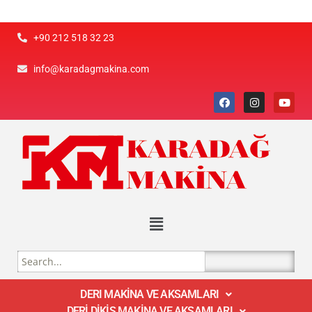
+90 212 518 32 23
info@karadagmakina.com
DERI MAKİNA VE AKSAMLARI
DERİ DİKİŞ MAKİNA VE AKSAMLARI