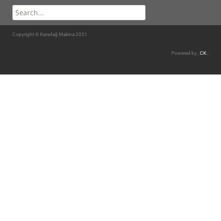
Copyright © Karadağ Makina 2021
Powered by ,
CK .