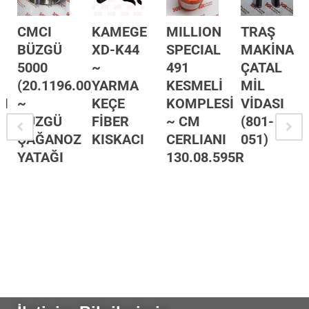
CMCI
KAMEGE
MILLION
TRAŞ
BÜZGÜ
XD-K44
SPECIAL
MAKİNA
5000
~
491
ÇATAL
(20.1196.00)
YARMA
KESMELİ
MİL
SI
~
KEÇE
KOMPLESİ
VİDASI
BÜZGÜ
FİBER
~ CM
(801-
ÇAĞANOZ
KISKACI
CERLIANI
051)
YATAĞI
130.08.595R