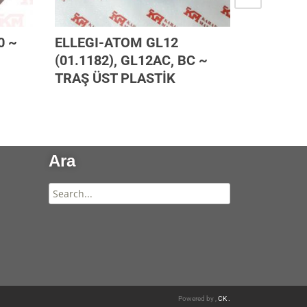
0 ~
ELLEGI-ATOM GL12
2.EL PF
(01.1182), GL12AC, BC ~
6mm DİK
TRAŞ ÜST PLASTİK
Ara
Powered by ,
CK .