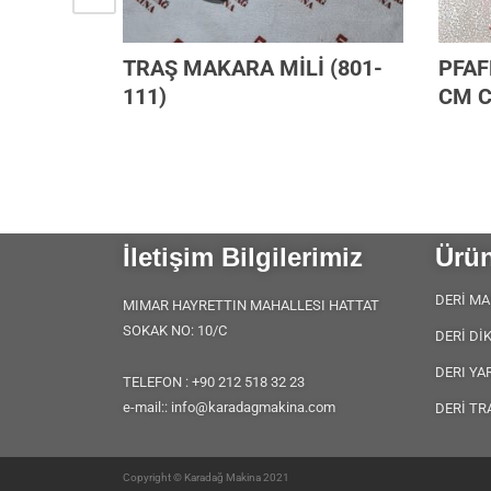
İ
TRAŞ MAKARA MİLİ (801-
PFAF
111)
CM C
İletişim Bilgilerimiz
Ürün
DERİ MA
MIMAR HAYRETTIN MAHALLESI HATTAT
SOKAK NO: 10/C
DERİ Dİ
DERI YA
TELEFON : +90 212 518 32 23
e-mail:: info@karadagmakina.com
DERİ TR
Copyright © Karadağ Makina 2021