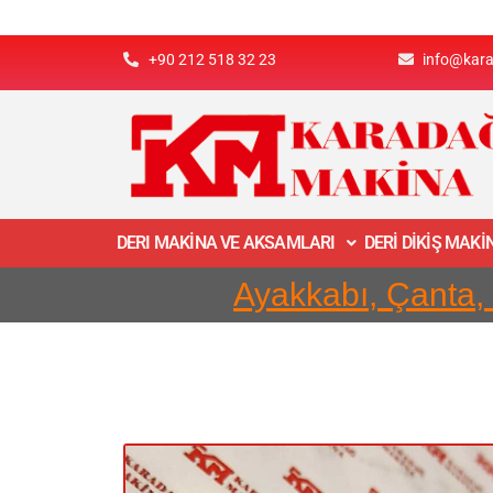
+90 212 518 32 23
info@kar
DERI MAKİNA VE AKSAMLARI
DERİ DİKİŞ MAK
Ayakkabı, Çanta,