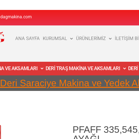
adagmakina.com
ANA SAYFA
KURUMSAL
ÜRÜNLERİMİZ
İLETİŞİM B
İNA VE AKSAMLARI
DERİ TRAŞ MAKİNA VE AKSAMLARI
DERİ
 Deri Saraciye Makina ve Yedek 
PFAFF 335,545,
AYAĞI