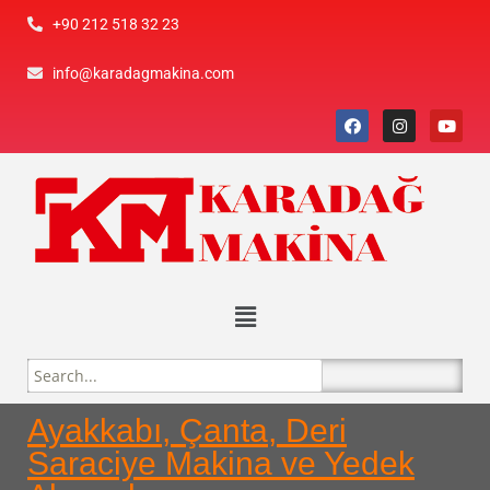
+90 212 518 32 23
info@karadagmakina.com
Ayakkabı, Çanta, Deri
Saraciye Makina ve Yedek