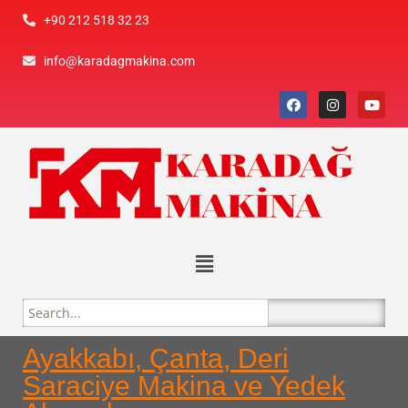
+90 212 518 32 23
info@karadagmakina.com
Ayakkabı, Çanta, Deri
Saraciye Makina ve Yedek