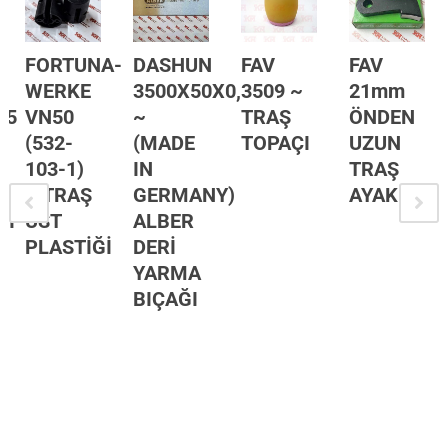
FORTUNA-
DASHUN
FAV
FAV
I
WERKE
3500X50X0,70
3509 ~
21mm
15
VN50
~
TRAŞ
ÖNDEN
(532-
(MADE
TOPAÇI
UZUN
103-1)
IN
TRAŞ
ONSEW
~ TRAŞ
GERMANY)
AYAK
Sİ
ÜST
ALBER
PLASTİĞİ
DERİ
YARMA
BIÇAĞI