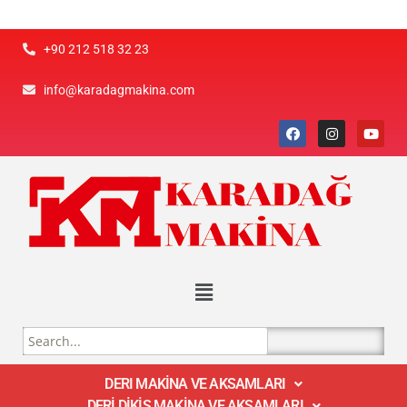
+90 212 518 32 23
info@karadagmakina.com
DERI MAKİNA VE AKSAMLARI
DERİ DİKİŞ MAKİNA VE AKSAMLARI