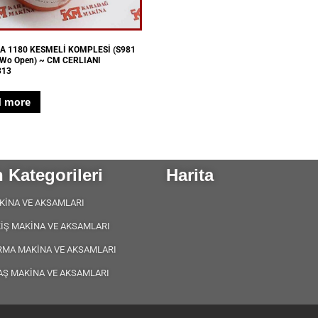
A 1180 KESMELİ KOMPLESİ (S981
Wo Open) ~ CM CERLIANI
313
d more
 Kategorileri
Harita
KİNA VE AKSAMLARI
KİŞ MAKİNA VE AKSAMLARI
RMA MAKİNA VE AKSAMLARI
AŞ MAKİNA VE AKSAMLARI