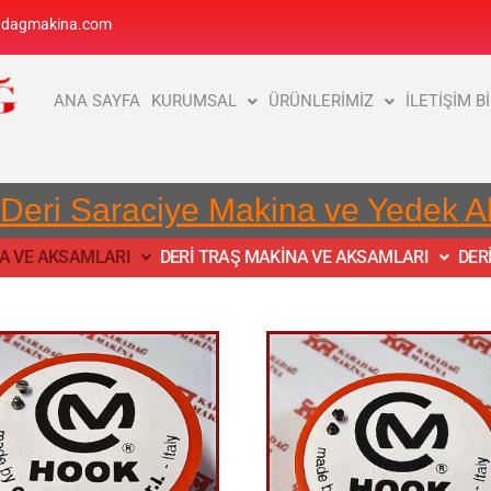
adagmakina.com
ANA SAYFA
KURUMSAL
ÜRÜNLERİMİZ
İLETİŞİM B
 Deri Saraciye Makina ve Yedek 
NA VE AKSAMLARI
DERİ TRAŞ MAKİNA VE AKSAMLARI
DER