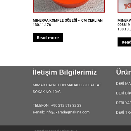
MINERVA KOMPLE GÖBEĞİ ~ CM CERLIANI
MINERV
130.11.176
008819 
130.13.
Read more
Rea
İletişim Bilgilerimiz
Ürün
DERİ MA
MIMAR HAYRETTIN MAHALLESI HATTAT
SOKAK NO: 10/C
DERİ Dİ
DERI YA
TELEFON : +90 212 518 32 23
e-mail:: info@karadagmakina.com
DERİ TR
Copyright © Karadağ Makina 2021