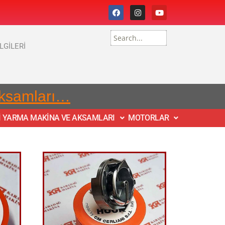
İLGİLERİ
Aksamları…
İ YARMA MAKİNA VE AKSAMLARI
MOTORLAR