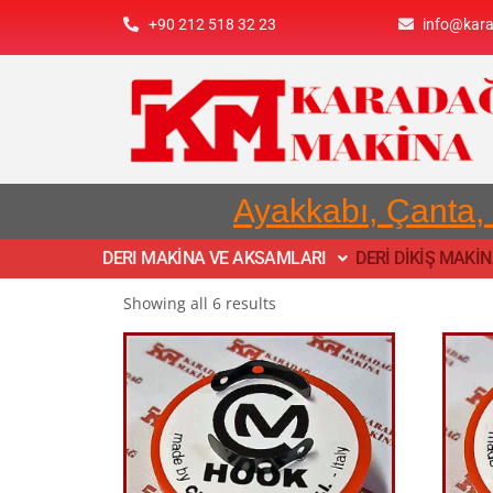
+90 212 518 32 23
info@kar
Ayakkabı, Çanta,
DERI MAKİNA VE AKSAMLARI
DERİ DİKİŞ MAKİ
Showing all 6 results