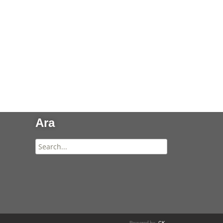
Ara
Powered by ,
CK .