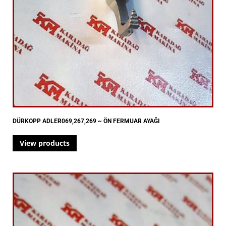
DÜRKOPP ADLER069,267,269 ~ ÖN FERMUAR AYAĞI
View products