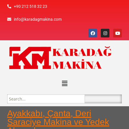
+90 212 518 32 23
info@karadagmakina.com
Ayakkabı, Çanta, Deri
Saraciye Makina ve Yedek