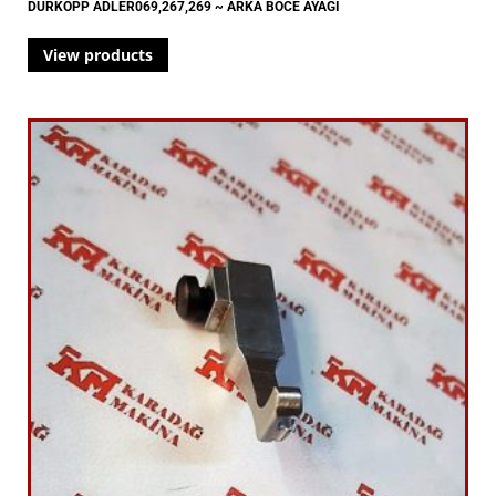
DÜRKOPP ADLER069,267,269 ~ ARKA BÖCE AYAĞI
View products