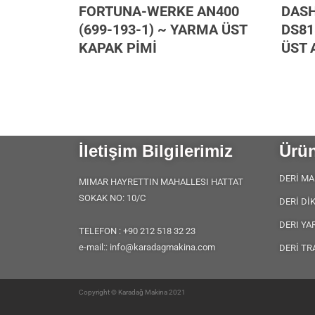
3.203 ~
FORTUNA-WERKE AN400
DASH
67
(699-193-1) ~ YARMA ÜST
DS81
KAPAK PİMİ
ÜST 
İletişim Bilgilerimiz
Ürün
DERİ MA
MIMAR HAYRETTIN MAHALLESI HATTAT
SOKAK NO: 10/C
DERİ Dİ
DERI YA
TELEFON : +90 212 518 32 23
e-mail:: info@karadagmakina.com
DERİ TR
Copyright © Karadağ Makina 2021