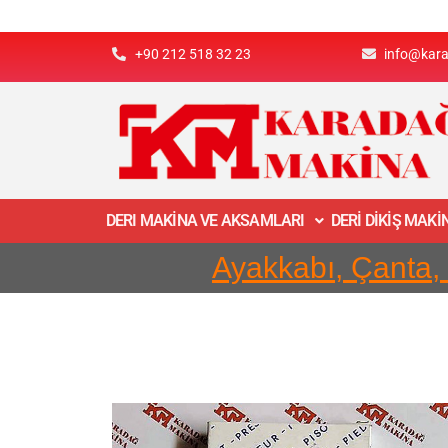
+90 212 518 32 23
info@kar
DERI MAKİNA VE AKSAMLARI
DERİ DİKİŞ MAK
Ayakkabı, Çanta,