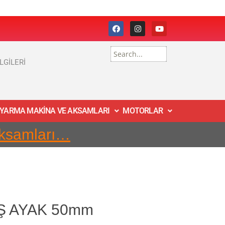
İLGİLERİ
 YARMA MAKİNA VE AKSAMLARI
MOTORLAR
Aksamları…
AŞ AYAK 50mm