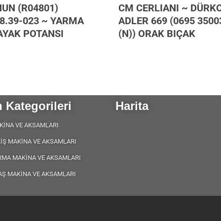
UN (R04801)
CM CERLIANI ~ DÜRK
8.39-023 ~ YARMA
ADLER 669 (0695 3500
AYAK POTANSI
(N)) ORAK BIÇAK
 Kategorileri
Harita
KİNA VE AKSAMLARI
KİŞ MAKİNA VE AKSAMLARI
RMA MAKİNA VE AKSAMLARI
AŞ MAKİNA VE AKSAMLARI