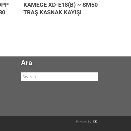
OPP
KAMEGE XD-E18(B) ~ SM50
PFAFF 1
30
TRAŞ KASNAK KAYIŞI
3114) ~
130.12.0
Ara
Powered by ,
CK .