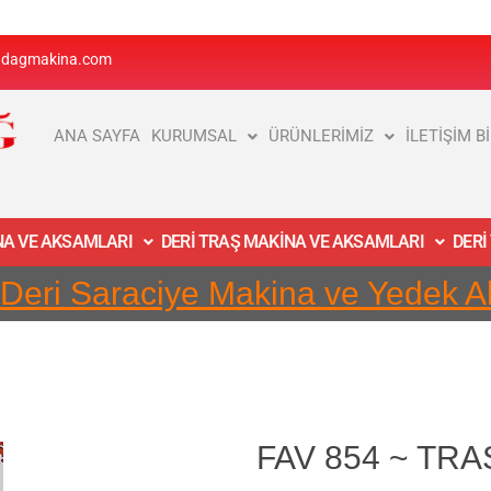
adagmakina.com
ANA SAYFA
KURUMSAL
ÜRÜNLERİMİZ
İLETİŞİM B
İNA VE AKSAMLARI
DERİ TRAŞ MAKİNA VE AKSAMLARI
DERİ
 Deri Saraciye Makina ve Yedek 
FAV 854 ~ TR