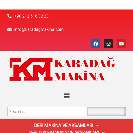
+90 212 518 32 23
info@karadagmakina.com
DERI MAKİNA VE AKSAMLARI
DERİ DİKİŞ MAKİNA VE AKSAMLARI