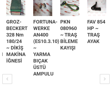
P
GROZ-
FORTUNA-
PKN
FAV 854
BECKERT
WERKE
080960
HP ~
328 Nm
AN400
~ TRAŞ
TRAŞ
180/24
(ES10.3.10)
BİLEME
AYAK
~ DİKİŞ
~
KAYIŞI
SI
MAKİNA
YARMA
İĞNESİ
BIÇAK
ÜSTÜ
AMPULU