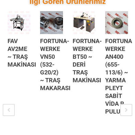
İlgi Gören Ürünlerimiz
FAV
FORTUNA-
FORTUNA-
FORTUNA-
AV2ME
WERKE
WERKE
WERKE
~ TRAŞ
VN50
BT50 ~
AN400
MAKİNASI
(532-
DERİ
(655-
G20/2)
TRAŞ
113/6) ~
~ TRAŞ
MAKİNASI
YARMA
MAKARASI
PLEYT
SABİT
VİDA R
PULU