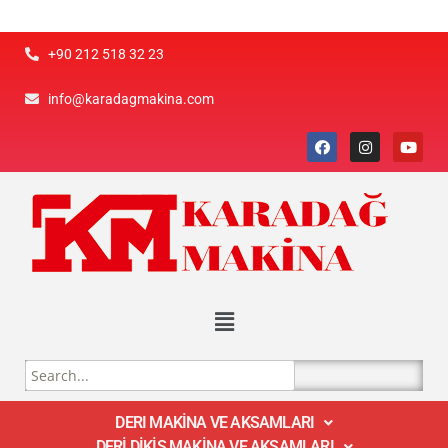
+90 212 518 32 23
info@karadagmakina.com
DERI MAKİNA VE AKSAMLARI
DERİ DİKİŞ MAKİNA VE AKSAMLARI