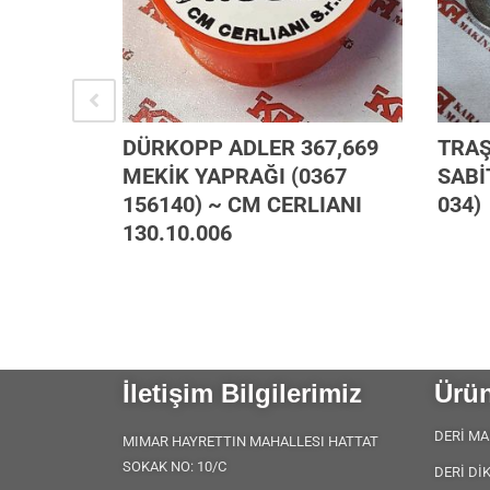
 (801-
DÜRKOPP ADLER 367,669
TRAŞ
MEKİK YAPRAĞI (0367
SABİ
156140) ~ CM CERLIANI
034)
130.10.006
İletişim Bilgilerimiz
Ürün
DERİ MA
MIMAR HAYRETTIN MAHALLESI HATTAT
SOKAK NO: 10/C
DERİ Dİ