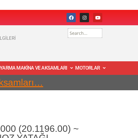
İLGİLERİ
 YARMA MAKİNA VE AKSAMLARI
MOTORLAR
Aksamları…
00 (20.1196.00) ~
OZ YATAĞI