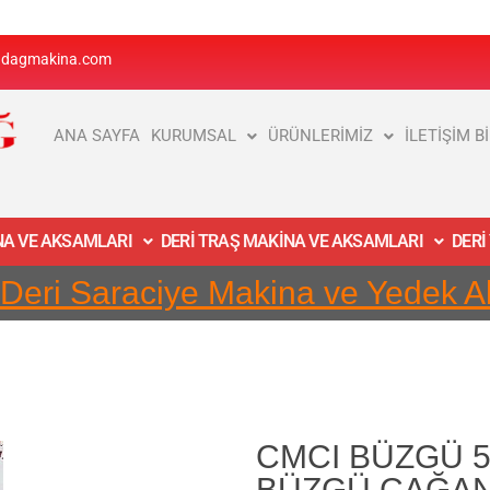
adagmakina.com
ANA SAYFA
KURUMSAL
ÜRÜNLERİMİZ
İLETİŞİM B
İNA VE AKSAMLARI
DERİ TRAŞ MAKİNA VE AKSAMLARI
DERİ
 Deri Saraciye Makina ve Yedek 
CMCI BÜZGÜ 50
BÜZGÜ ÇAĞAN