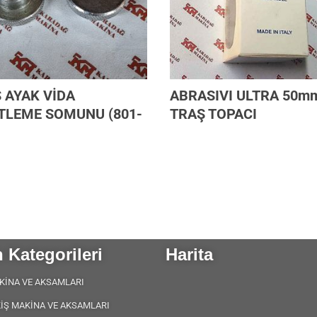
 AYAK VİDA
ABRASIVI ULTRA 50m
TLEME SOMUNU (801-
TRAŞ TOPACI
 Kategorileri
Harita
KİNA VE AKSAMLARI
KİŞ MAKİNA VE AKSAMLARI