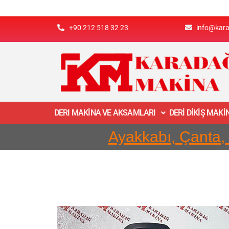
+90 212 518 32 23
info@kar
DERI MAKİNA VE AKSAMLARI
DERİ DİKİŞ MAK
Ayakkabı, Çanta,