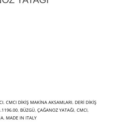
CI
,
CMCI DİKİŞ MAKİNA AKSAMLARI
,
DERİ DİKİŞ
.1196.00
,
BÜZGÜ
,
ÇAĞANOZ YATAĞI
,
CMCI
,
NA
,
MADE IN ITALY