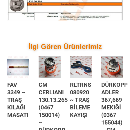
İlgi Gören Ürünlerimiz
FAV
CM
RLTRNS
DÜRKOPP
3349 ~
CERLIANI
080920
ADLER
TRAŞ
130.13.265
~ TRAŞ
367,669
KILAĞI
(0467
BİLEME
MEKIĞİ
MASATI
150014)
KAYIŞI
(0367
~
155044)