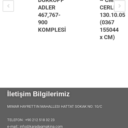
DÜRKOPP
~ CM
ADLER
CERLIANI
467,767-
130.10.05
900
(0367
KOMPLESİ
155044
x CM)
İletişim Bilgilerimiz
MIMAR HAYRETTIN MAHALLESI HATTAT SOKAK NO: 10/C
TELEFON : +90 212 518 32 23
e-mail:: info@karadagmakina.com