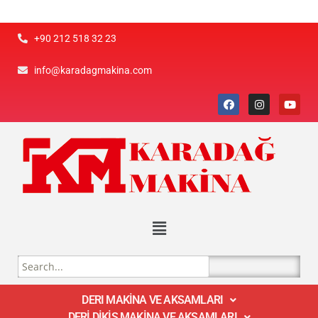
+90 212 518 32 23
info@karadagmakina.com
DERI MAKİNA VE AKSAMLARI
DERİ DİKİŞ MAKİNA VE AKSAMLARI