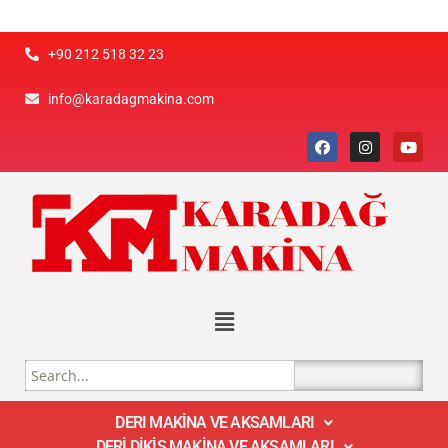
+90 212 518 32 23
info@karadagmakina.com
DERI MAKİNA VE AKSAMLARI
DERİ DİKİŞ MAKİNA VE AKSAMLARI