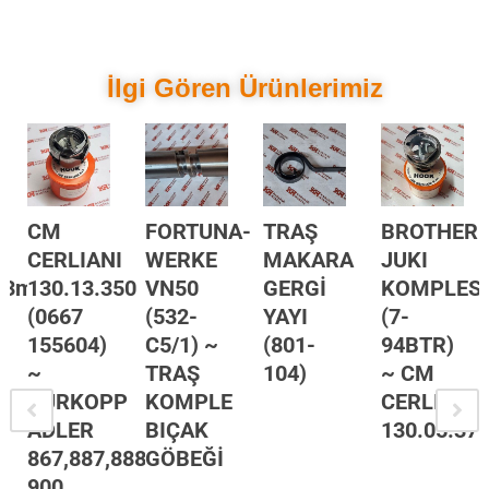
İlgi Gören Ürünlerimiz
CM
FORTUNA-
TRAŞ
BROTHER-
CERLIANI
WERKE
MAKARA
JUKI
1,3mm
130.13.350
VN50
GERGİ
KOMPLESİ
(0667
(532-
YAYI
(7-
155604)
C5/1) ~
(801-
94BTR)
~
TRAŞ
104)
~ CM
DÜRKOPP
KOMPLE
CERLIANI
ADLER
BIÇAK
130.05.37
867,887,888-
GÖBEĞİ
900