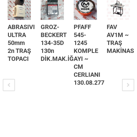
P
ABRASIVI
GROZ-
PFAFF
FAV
ULTRA
BECKERT
545-
AV1M ~
50mm
134-35D
1245
TRAŞ
2n TRAŞ
130n
KOMPLE
MAKİNASI
TOPACI
DİK.MAK.İĞNESİ
AYI ~
CM
I
CERLIANI
53
130.08.277