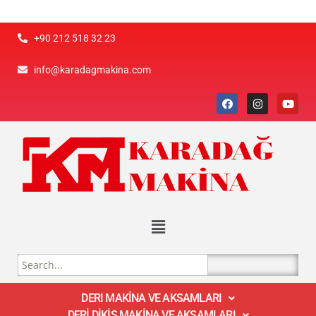
+90 212 518 32 23
info@karadagmakina.com
DERI MAKİNA VE AKSAMLARI
DERİ DİKİŞ MAKİNA VE AKSAMLARI