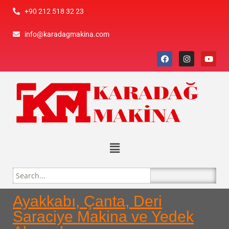
+90 212 518 32 23
info@karadagmakina.com
Ayakkabı, Çanta, Deri
Saraciye Makina ve Yedek