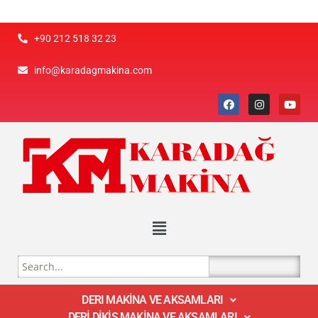
+90 212 518 32 23
info@karadagmakina.com
DERI MAKİNA VE AKSAMLARI
DERİ DİKİŞ MAKİNA VE AKSAMLARI