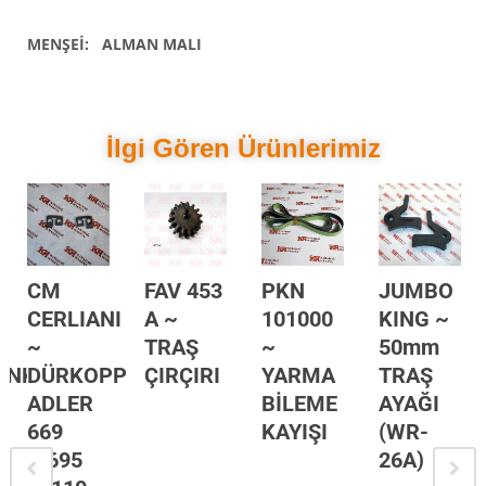
MENŞEİ: ALMAN MALI
İlgi Gören Ürünlerimiz
CM
FAV 453
PKN
JUMBO
CERLIANI
A ~
101000
KING ~
~
TRAŞ
~
50mm
PINK
DÜRKOPP
ÇIRÇIRI
YARMA
TRAŞ
ADLER
BİLEME
AYAĞI
669
KAYIŞI
(WR-
(0695
26A)