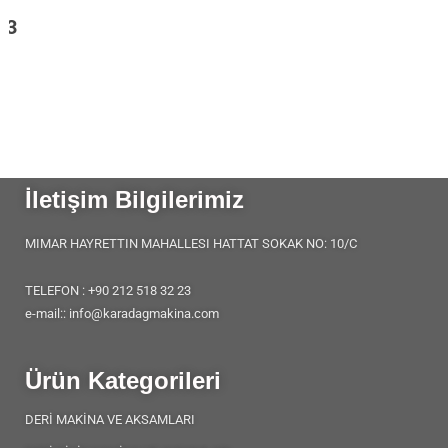
I
03
İletişim Bilgilerimiz
MIMAR HAYRETTIN MAHALLESI HATTAT SOKAK NO: 10/C
TELEFON : +90 212 518 32 23
e-mail:: info@karadagmakina.com
Ürün Kategorileri
DERİ MAKİNA VE AKSAMLARI