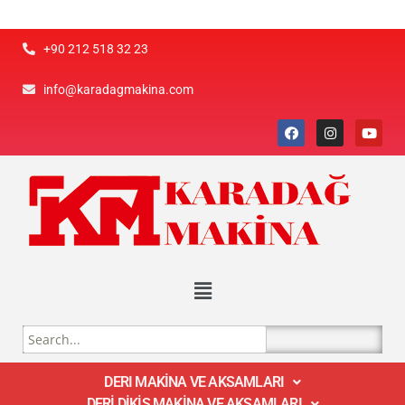
+90 212 518 32 23
info@karadagmakina.com
DERI MAKİNA VE AKSAMLARI
DERİ DİKİŞ MAKİNA VE AKSAMLARI