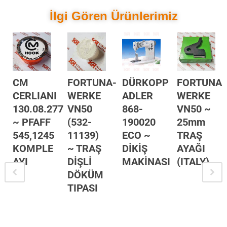
İlgi Gören Ürünlerimiz
P
CM
FORTUNA-
DÜRKOPP
FORTUNA-
CERLIANI
WERKE
ADLER
WERKE
130.08.277
VN50
868-
VN50 ~
~ PFAFF
(532-
190020
25mm
545,1245
11139)
ECO ~
TRAŞ
KOMPLE
~ TRAŞ
DİKİŞ
AYAĞI
AYI
DİŞLİ
MAKİNASI
(ITALY)
DÖKÜM
TIPASI