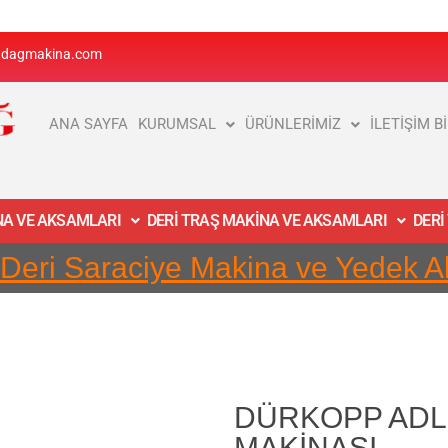
adagmakina.com
ANA SAYFA
KURUMSAL
ÜRÜNLERİMİZ
İLETİŞİM B
İNA VE AKSAMLARI
DERİ TRAŞ MAKİNA VE AKSAMLARI
DERİ
 Deri Saraciye Makina ve Yedek 
DÜRKOPP ADLE
MAKİNASI