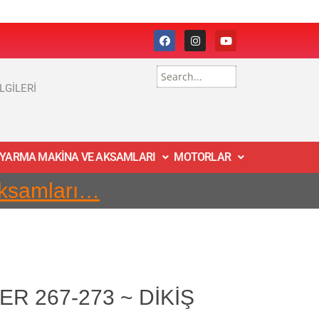
İLGİLERİ
 YARMA MAKİNA VE AKSAMLARI
MOTORLAR
Aksamları…
R 267-273 ~ DİKİŞ