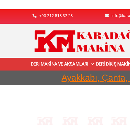
+90 212 518 32 23
info@kar
DERI MAKİNA VE AKSAMLARI
DERİ DİKİŞ MAK
Ayakkabı, Çanta,