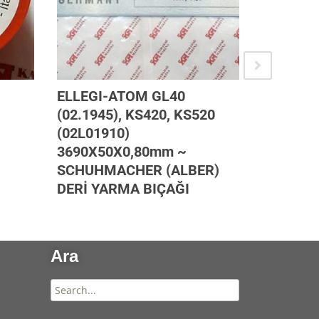
ELLEGI-ATOM GL40
GROZ-BE
(02.1945), KS420, KS520
SİSTEM 
(02L01910)
MAKİNA 
3690X50X0,80mm ~
SCHUHMACHER (ALBER)
DERİ YARMA BIÇAĞI
Ara