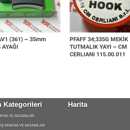
AV1 (361) ~ 35mm
PFAFF 34;335G MEKİK
 AYAĞI
TUTMALIK YAYI ~ CM
CERLIANI 115.00.011
 Kategorileri
Harita
KİNA VE AKSAMLARI
KİŞ MAKİNA VE AKSAMLARI