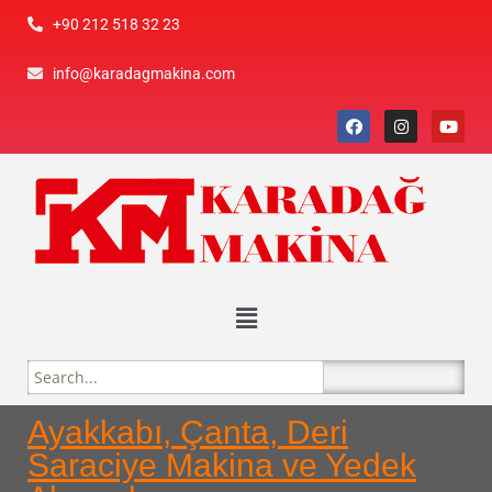
+90 212 518 32 23
info@karadagmakina.com
Ayakkabı, Çanta, Deri
Saraciye Makina ve Yedek