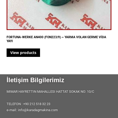
FORTUNA-WERKE AN400 (FON223/9) ~ YARMA VOLAN GERME VİDA
YAYI
View products
İletişim Bilgilerimiz
MIMAR HAYRETTIN MAHALLESI HATTAT SOKAK NO: 10/C
TELEFON : +90 212 518 32 23
e-mail:: info@karadagmakina.com