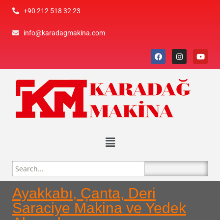
+90 212 518 32 23
info@karadagmakina.com
Ayakkabı, Çanta, Deri
Saraciye Makina ve Yedek