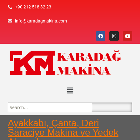
+90 212 518 32 23
info@karadagmakina.com
Ayakkabı, Çanta, Deri
Saraciye Makina ve Yedek