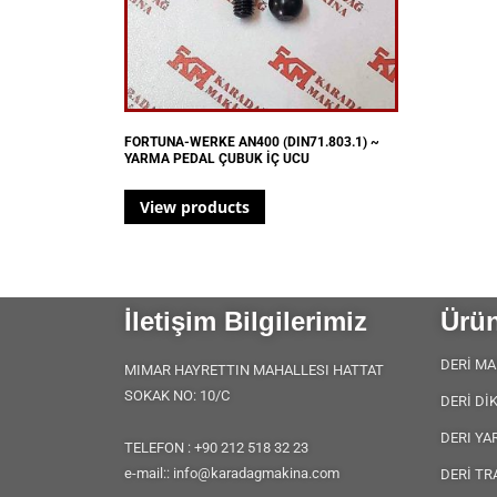
FORTUNA-WERKE AN400 (DIN71.803.1) ~
YARMA PEDAL ÇUBUK İÇ UCU
View products
İletişim Bilgilerimiz
Ürün
DERİ MA
MIMAR HAYRETTIN MAHALLESI HATTAT
SOKAK NO: 10/C
DERİ Dİ
DERI YA
TELEFON : +90 212 518 32 23
e-mail:: info@karadagmakina.com
DERİ TR