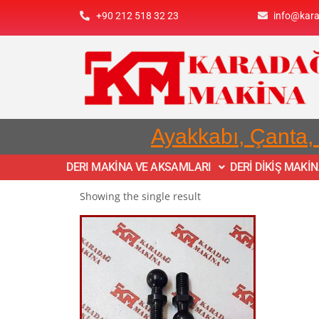
+90 212 518 32 23
info@kar
Ayakkabı, Çanta,
DERI MAKİNA VE AKSAMLARI
DERİ DİKİŞ MAKİ
Showing the single result