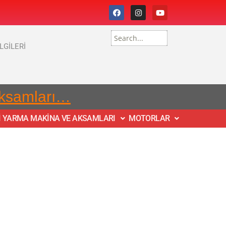
İLGİLERİ
Aksamları…
İ YARMA MAKİNA VE AKSAMLARI
MOTORLAR