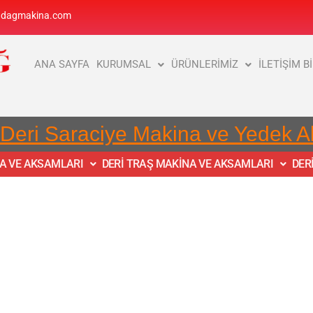
adagmakina.com
ANA SAYFA
KURUMSAL
ÜRÜNLERİMİZ
İLETİŞİM B
 Deri Saraciye Makina ve Yedek 
NA VE AKSAMLARI
DERİ TRAŞ MAKİNA VE AKSAMLARI
DER