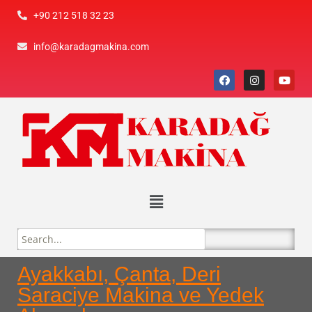
+90 212 518 32 23
info@karadagmakina.com
Ayakkabı, Çanta, Deri
Saraciye Makina ve Yedek