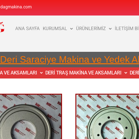
adagmakina.com
ANA SAYFA
KURUMSAL
ÜRÜNLERİMİZ
İLETİŞİM B
 Deri Saraciye Makina ve Yedek 
NA VE AKSAMLARI
DERİ TRAŞ MAKİNA VE AKSAMLARI
DER