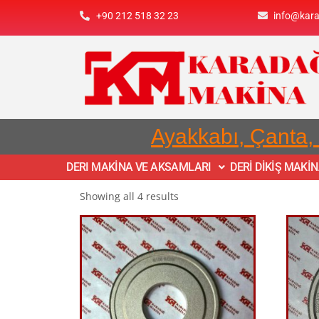
+90 212 518 32 23
info@kar
Ayakkabı, Çanta,
DERI MAKİNA VE AKSAMLARI
DERİ DİKİŞ MAKİ
Showing all 4 results