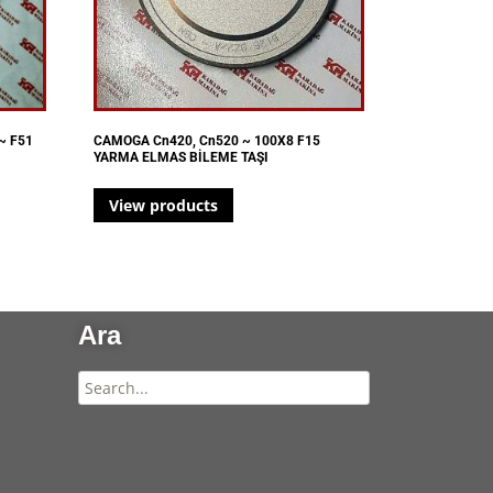
~ F51
CAMOGA Cn420, Cn520 ~ 100X8 F15
YARMA ELMAS BİLEME TAŞI
View products
Ara