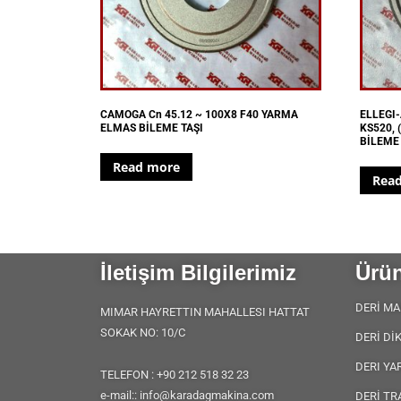
CAMOGA Cn 45.12 ~ 100X8 F40 YARMA
ELLEGI-
ELMAS BİLEME TAŞI
KS520, 
BİLEME 
Read more
Rea
İletişim Bilgilerimiz
Ürün
DERİ MA
MIMAR HAYRETTIN MAHALLESI HATTAT
SOKAK NO: 10/C
DERİ Dİ
DERI YA
TELEFON : +90 212 518 32 23
e-mail:: info@karadagmakina.com
DERİ TR