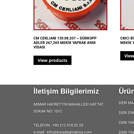
CM CERLIANI 130.08.207 ~ DÜRKOPP
CMCI BÜ
ADLER 267,269 MEKİK YAPRAK AYAR
MEKİK 
VİDASI
View
View products
İletişim Bilgilerimiz
Ürün
DERİ MA
MIMAR HAYRETTIN MAHALLESI HATTAT
SOKAK NO: 10/C
DERİ Dİ
DERI YA
TELEFON : +90 212 518 32 23
e-mail:: info@karadagmakina.com
DERİ TR