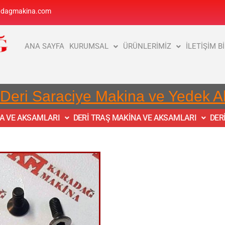
adagmakina.com
ANA SAYFA
KURUMSAL
ÜRÜNLERİMİZ
İLETİŞİM B
 Deri Saraciye Makina ve Yedek 
NA VE AKSAMLARI
DERİ TRAŞ MAKİNA VE AKSAMLARI
DER