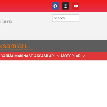
İLGİLERİ
Aksamları…
İ YARMA MAKİNA VE AKSAMLARI
MOTORLAR