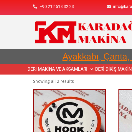
+90 212 518 32 23
info@kar
Ayakkabı, Çanta,
DERI MAKİNA VE AKSAMLARI
DERİ DİKİŞ MAKİ
Showing all 2 results