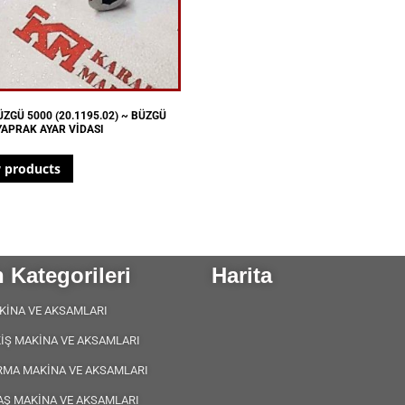
ZGÜ 5000 (20.1195.02) ~ BÜZGÜ
YAPRAK AYAR VİDASI
 products
 Kategorileri
Harita
KİNA VE AKSAMLARI
KİŞ MAKİNA VE AKSAMLARI
RMA MAKİNA VE AKSAMLARI
AŞ MAKİNA VE AKSAMLARI