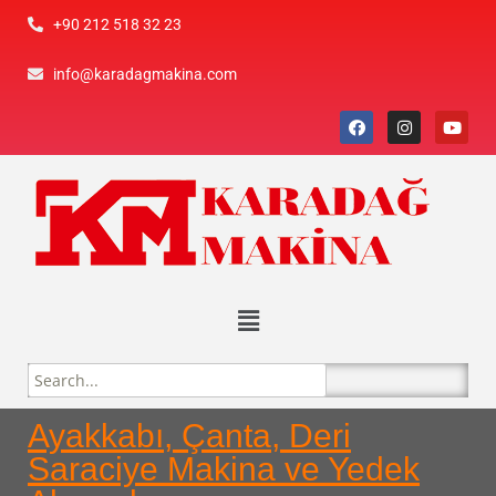
+90 212 518 32 23
info@karadagmakina.com
Ayakkabı, Çanta, Deri
Saraciye Makina ve Yedek