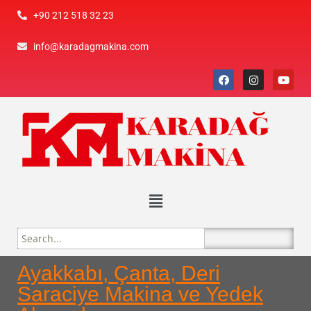
+90 212 518 32 23
info@karadagmakina.com
Ayakkabı, Çanta, Deri
Saraciye Makina ve Yedek