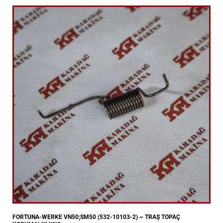
FORTUNA-WERKE VN50;SM50 (532-10103-2) ~ TRAŞ TOPAÇ