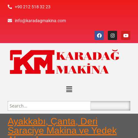
+90 212 518 32 23
info@karadagmakina.com
Ayakkabı, Çanta, Deri
Saraciye Makina ve Yedek