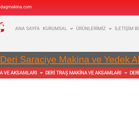
adagmakina.com
ANA SAYFA
KURUMSAL
ÜRÜNLERİMİZ
İLETİŞİM B
 Deri Saraciye Makina ve Yedek 
NA VE AKSAMLARI
DERİ TRAŞ MAKİNA VE AKSAMLARI
DER