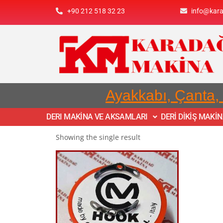
+90 212 518 32 23
info@kar
Ayakkabı, Çanta,
DERI MAKİNA VE AKSAMLARI
DERİ DİKİŞ MAKİ
Showing the single result