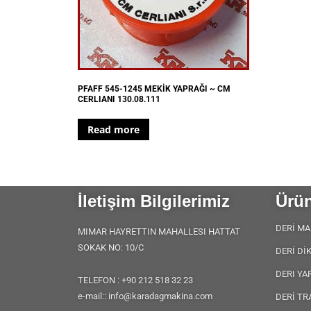
PFAFF 545-1245 MEKİK YAPRAĞI ~ CM
CERLIANI 130.08.111
Read more
İletişim Bilgilerimiz
Ürün
DERİ MA
MIMAR HAYRETTIN MAHALLESI HATTAT
SOKAK NO: 10/C
DERİ Dİ
DERI YA
TELEFON : +90 212 518 32 23
e-mail:: info@karadagmakina.com
DERİ TR