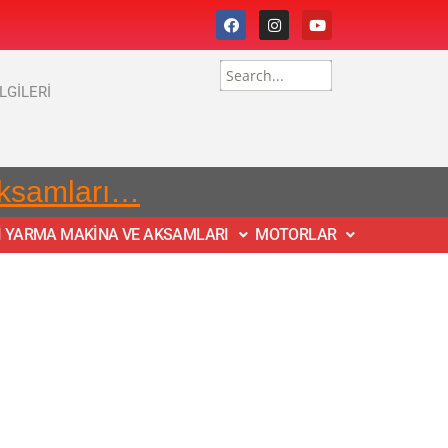
İLGİLERİ
Aksamları…
İ YARMA MAKİNA VE AKSAMLARI
MOTORLAR