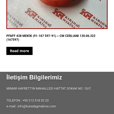
PFAFF 438 MEKİK (91-167 597-91) ~ CM CERLIANI 130.06.322
(167597)
Read more
İletişim Bilgilerimiz
MIMAR HAYRETTIN MAHALLESI HATTAT SOKAK NO: 10/C
TELEFON : +90 212 518 32 23
e-mail:: info@karadagmakina.com