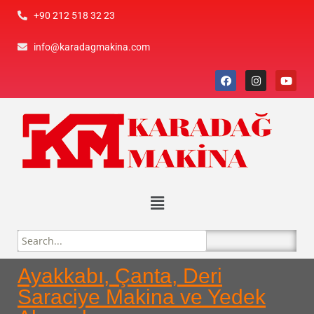
+90 212 518 32 23
info@karadagmakina.com
Ayakkabı, Çanta, Deri
Saraciye Makina ve Yedek