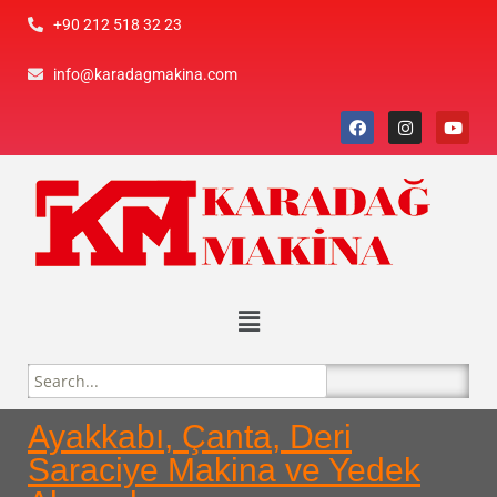
+90 212 518 32 23
info@karadagmakina.com
Ayakkabı, Çanta, Deri
Saraciye Makina ve Yedek