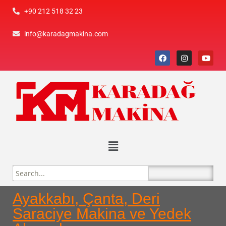
+90 212 518 32 23
info@karadagmakina.com
Ayakkabı, Çanta, Deri
Saraciye Makina ve Yedek