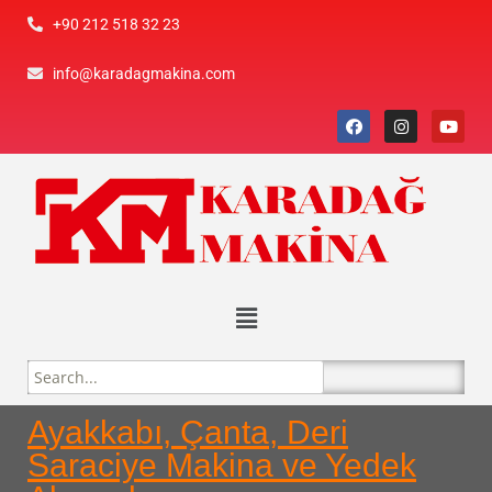
+90 212 518 32 23
info@karadagmakina.com
Ayakkabı, Çanta, Deri
Saraciye Makina ve Yedek