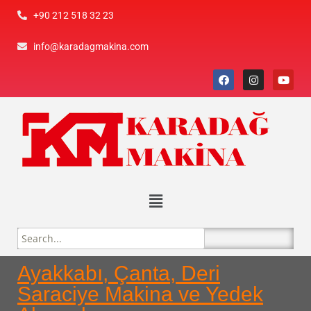
+90 212 518 32 23
info@karadagmakina.com
Ayakkabı, Çanta, Deri
Saraciye Makina ve Yedek