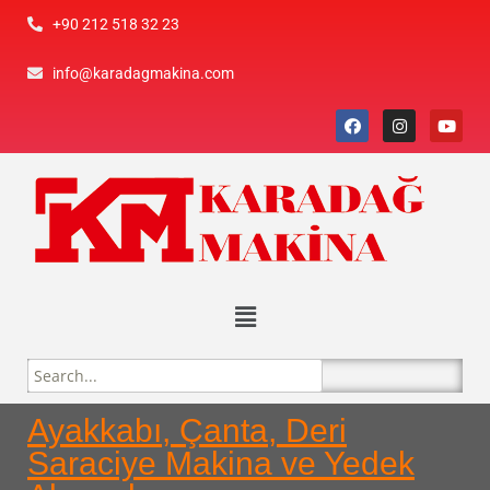
+90 212 518 32 23
info@karadagmakina.com
Ayakkabı, Çanta, Deri
Saraciye Makina ve Yedek