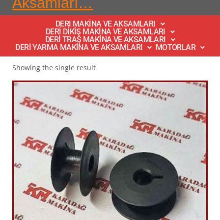
Aksamları…
DERI MAKİNA VE AKSAMLARI
DERİ DİKİŞ MAKİNA VE AKSAMLARI
DERİ TRAŞ MAKİNA VE AKSAMLARI
DERİ YARMA MAKİNA VE AKSAMLARI
MOTORLAR
Showing the single result