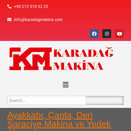
+90 212 518 32 23
info@karadagmakina.com
Ayakkabı, Çanta, Deri
Saraciye Makina ve Yedek