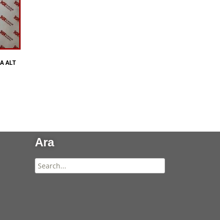
A ALT
Ara