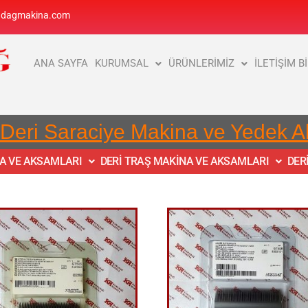
adagmakina.com
ANA SAYFA
KURUMSAL
ÜRÜNLERİMİZ
İLETİŞİM B
 Deri Saraciye Makina ve Yedek 
NA VE AKSAMLARI
DERİ TRAŞ MAKİNA VE AKSAMLARI
DER