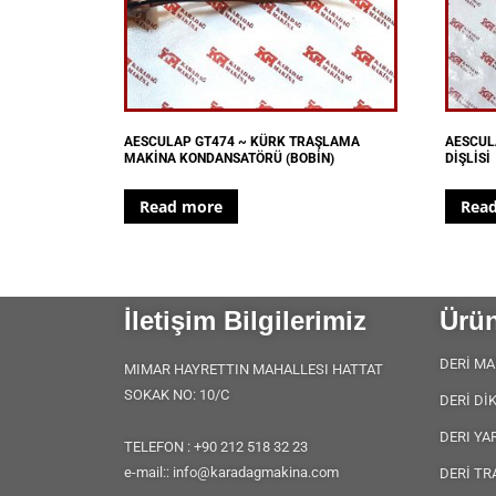
AESCULAP GT474 ~ KÜRK TRAŞLAMA
AESCUL
MAKİNA KONDANSATÖRÜ (BOBİN)
DİŞLİSİ
Read more
Rea
İletişim Bilgilerimiz
Ürün
DERİ MA
MIMAR HAYRETTIN MAHALLESI HATTAT
SOKAK NO: 10/C
DERİ Dİ
DERI YA
TELEFON : +90 212 518 32 23
e-mail:: info@karadagmakina.com
DERİ TR