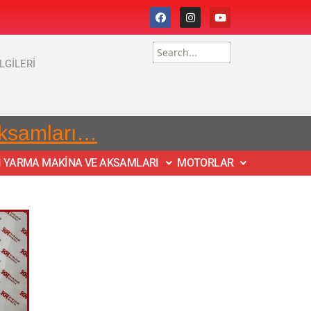
İLGİLERİ
Aksamları…
İ YARMA MAKİNA VE AKSAMLARI
MOTORLAR