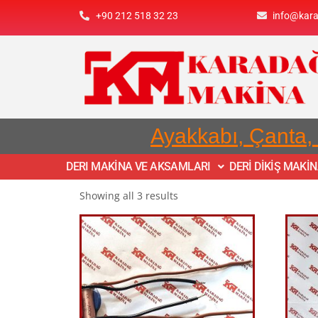
+90 212 518 32 23
info@kar
Ayakkabı, Çanta,
DERI MAKİNA VE AKSAMLARI
DERİ DİKİŞ MAKİ
Showing all 3 results