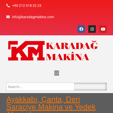
+90 212 518 32 23
info@karadagmakina.com
Ayakkabı, Çanta, Deri
Saraciye Makina ve Yedek