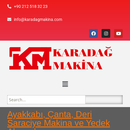
+90 212 518 32 23
info@karadagmakina.com
Ayakkabı, Çanta, Deri
Saraciye Makina ve Yedek