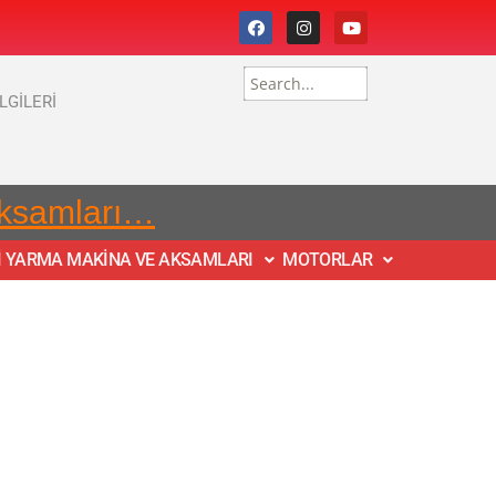
İLGİLERİ
Aksamları…
İ YARMA MAKİNA VE AKSAMLARI
MOTORLAR