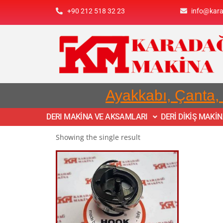
+90 212 518 32 23
info@kar
Ayakkabı, Çanta,
DERI MAKİNA VE AKSAMLARI
DERİ DİKİŞ MAKİ
Showing the single result