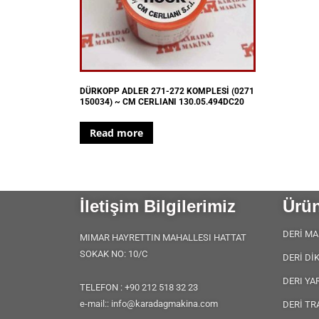
DÜRKOPP ADLER 271-272 KOMPLESİ (0271
150034) ~ CM CERLIANI 130.05.494DC20
Read more
İletişim Bilgilerimiz
Ürün
DERİ MA
MIMAR HAYRETTIN MAHALLESI HATTAT
SOKAK NO: 10/C
DERİ Dİ
DERI YA
TELEFON : +90 212 518 32 23
e-mail:: info@karadagmakina.com
DERİ TR