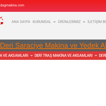
adagmakina.com
ANA SAYFA
KURUMSAL
ÜRÜNLERİMİZ
İLETİŞİM B
 Deri Saraciye Makina ve Yedek 
NA VE AKSAMLARI
DERİ TRAŞ MAKİNA VE AKSAMLARI
DER