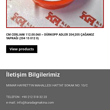
CM CERLIANI 112.00.060 ~ DÜRKOPP ADLER 204;205 ÇAĞANOZ
YAPRAĞI (204 15 012 0)
View products
İletişim Bilgilerimiz
MIMAR HAYRETTIN MAHALLESI HATTAT SOKAK NO: 10/C
TELEFON : +90 212 518 32 23
e-mail:: info@karadagmakina.com