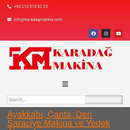
+90 212 518 32 23
info@karadagmakina.com
Ayakkabı, Çanta, Deri
Saraciye Makina ve Yedek