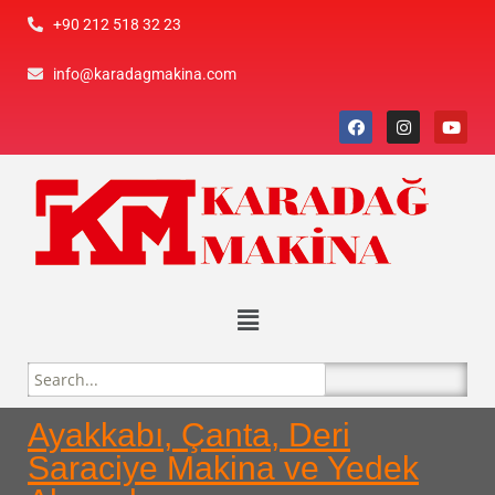
+90 212 518 32 23
info@karadagmakina.com
Ayakkabı, Çanta, Deri
Saraciye Makina ve Yedek