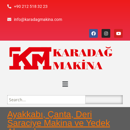
+90 212 518 32 23
info@karadagmakina.com
Ayakkabı, Çanta, Deri
Saraciye Makina ve Yedek