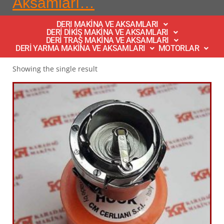
Aksamları…
DERI MAKİNA VE AKSAMLARI
DERİ DİKİŞ MAKİNA VE AKSAMLARI
DERİ TRAŞ MAKİNA VE AKSAMLARI
DERİ YARMA MAKİNA VE AKSAMLARI
MOTORLAR
Showing the single result