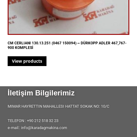
CM CERLIANI 130.13.251 (0467 150094) ~ DÜRKOPP ADLER 467,767-
900 KOMPLESİ
View products
İletişim Bilgilerimiz
MIMAR HAYRETTIN MAHALLESI HATTAT SOKAK NO: 10/C
TELEFON : +90 212 518 32 23
e-mail:: info@karadagmakina.com