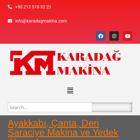
+90 212 518 32 23
info@karadagmakina.com
Ayakkabı, Çanta, Deri
Saraciye Makina ve Yedek