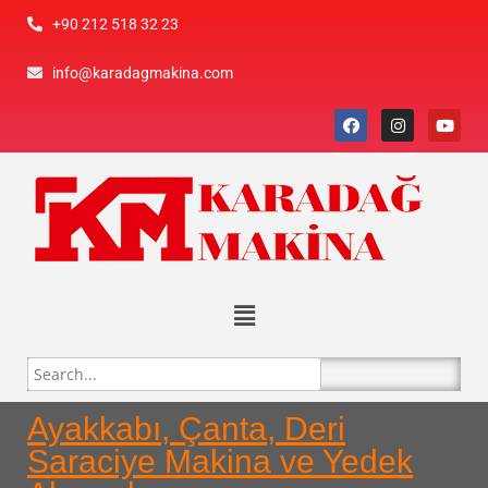
+90 212 518 32 23
info@karadagmakina.com
Ayakkabı, Çanta, Deri
Saraciye Makina ve Yedek