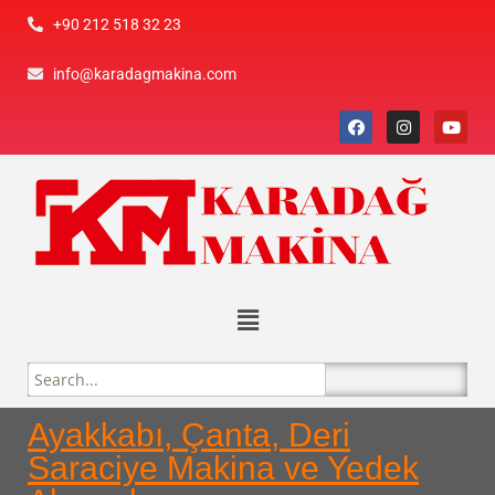
+90 212 518 32 23
info@karadagmakina.com
Ayakkabı, Çanta, Deri
Saraciye Makina ve Yedek