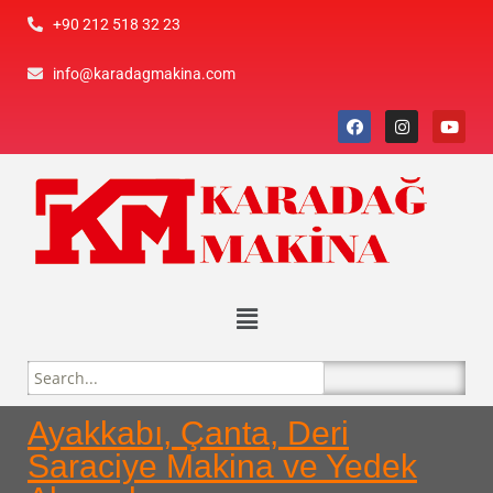
+90 212 518 32 23
info@karadagmakina.com
Ayakkabı, Çanta, Deri
Saraciye Makina ve Yedek