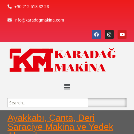
+90 212 518 32 23
info@karadagmakina.com
Ayakkabı, Çanta, Deri
Saraciye Makina ve Yedek