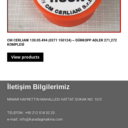
CM CERLIANI 130.05.494 (0271 150124) ~ DÜRKOPP ADLER 271,272
KOMPLESİ
View products
İletişim Bilgilerimiz
MIMAR HAYRETTIN MAHALLESI HATTAT SOKAK NO: 10/C
TELEFON : +90 212 518 32 23
e-mail:: info@karadagmakina.com