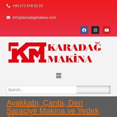
+90 212 518 32 23
info@karadagmakina.com
Ayakkabı, Çanta, Deri
Saraciye Makina ve Yedek