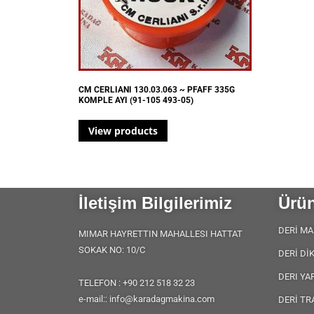
CM CERLIANI 130.03.063 ~ PFAFF 335G
KOMPLE AYI (91-105 493-05)
View products
İletişim Bilgilerimiz
Ürün
DERİ MA
MIMAR HAYRETTIN MAHALLESI HATTAT
SOKAK NO: 10/C
DERİ Dİ
DERI YA
TELEFON : +90 212 518 32 23
e-mail:: info@karadagmakina.com
DERİ TR