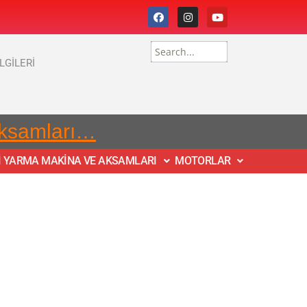
İLGİLERİ
Aksamları…
İ YARMA MAKİNA VE AKSAMLARI
MOTORLAR