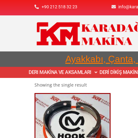
+90 212 518 32 23
info@kar
Ayakkabı, Çanta,
DERI MAKİNA VE AKSAMLARI
DERİ DİKİŞ MAKİ
Showing the single result