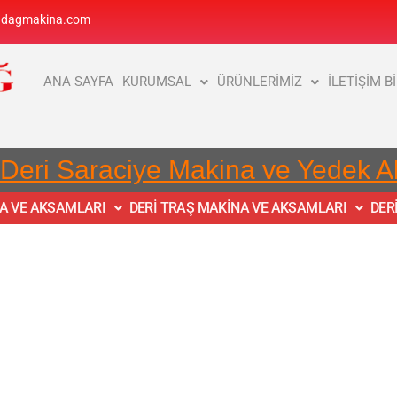
adagmakina.com
ANA SAYFA
KURUMSAL
ÜRÜNLERİMİZ
İLETİŞİM B
 Deri Saraciye Makina ve Yedek 
NA VE AKSAMLARI
DERİ TRAŞ MAKİNA VE AKSAMLARI
DER